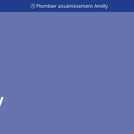
🕒 Plombier assainissement Amilly
y