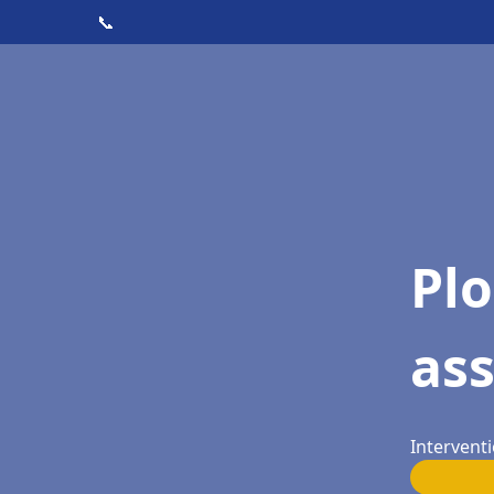
📞
Pl
as
Interventi