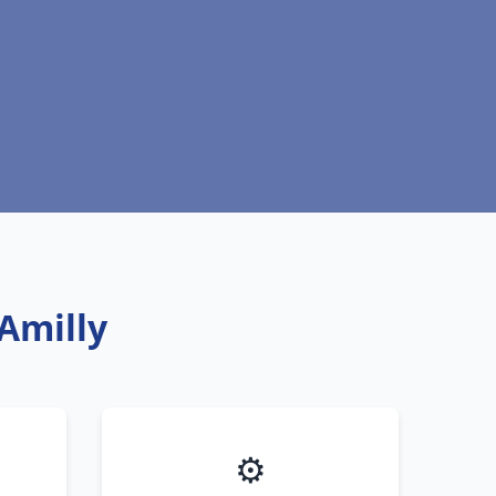
Amilly
⚙️