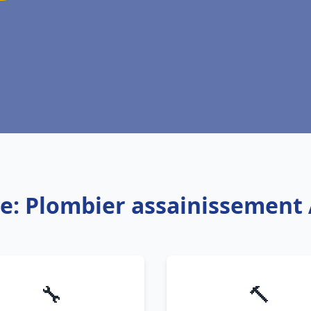
ce: Plombier assainissement 
🔧
🔨