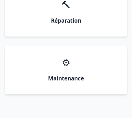
🔨
Réparation
⚙️
Maintenance