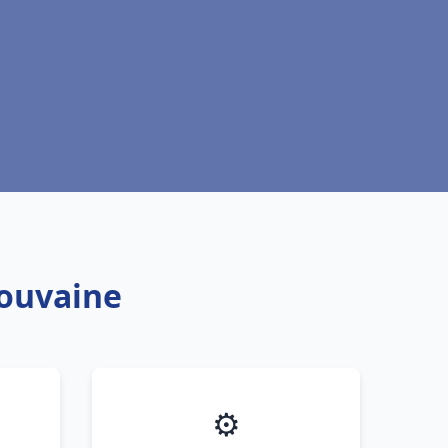
Douvaine
⚙️