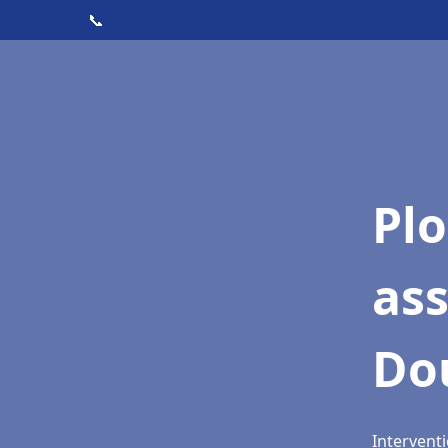
📞
Pl
as
Do
Intervent