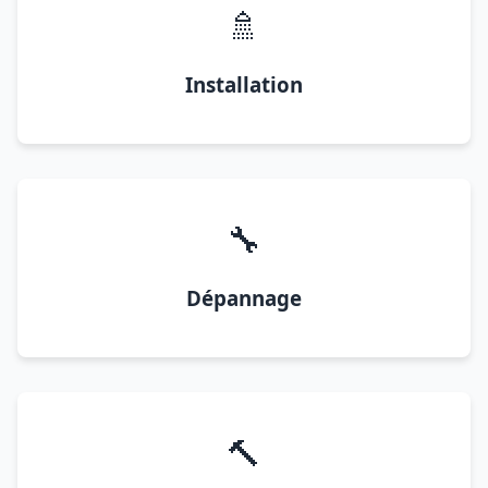
🚿
Installation
🔧
Dépannage
🔨