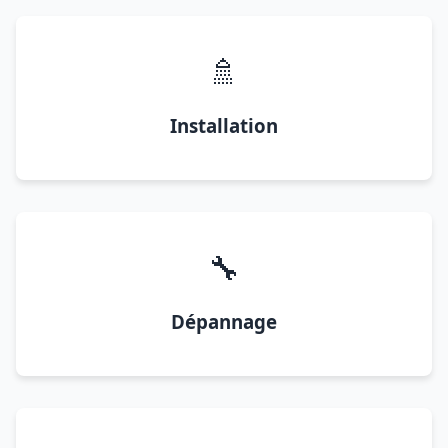
🚿
Installation
🔧
Dépannage