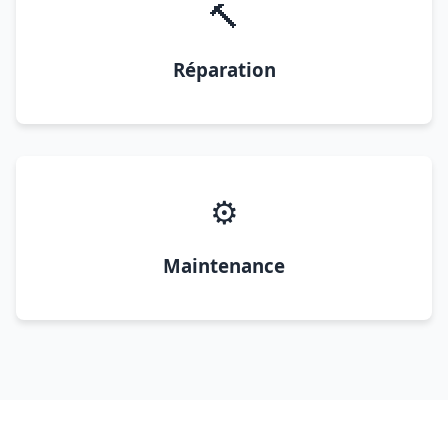
🔨
Réparation
⚙️
Maintenance