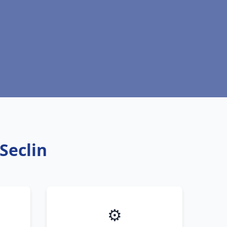
Seclin
⚙️