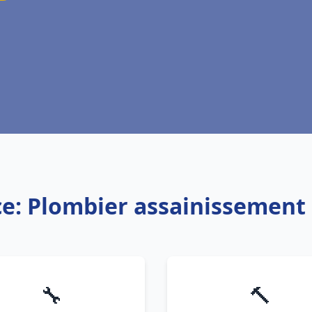
ce: Plombier assainissement 
🔧
🔨