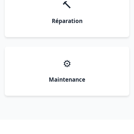
🔨
Réparation
⚙️
Maintenance