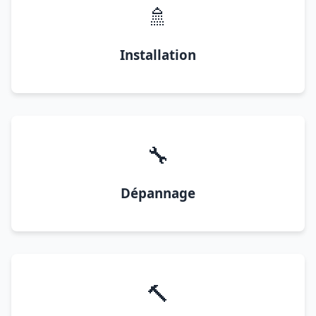
🚿
Installation
🔧
Dépannage
🔨