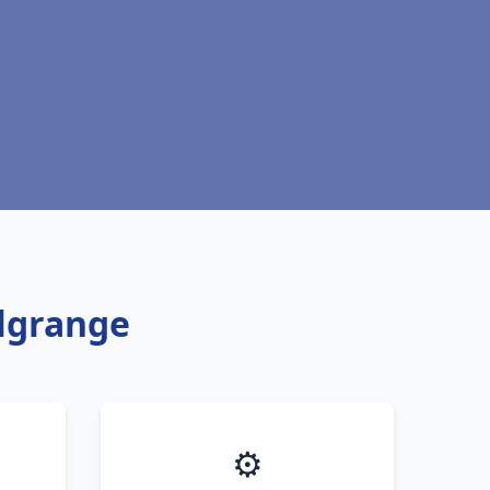
Algrange
⚙️