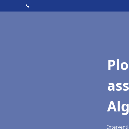
📞
Pl
as
Al
Interventi