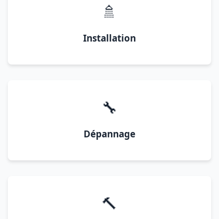
🚿
Installation
🔧
Dépannage
🔨