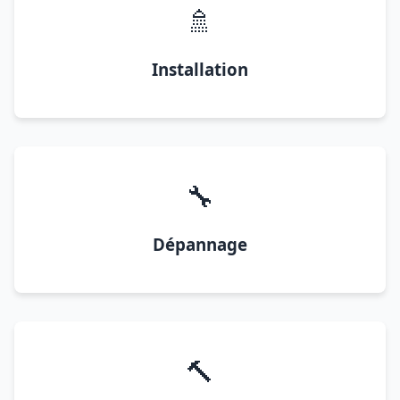
🚿
Installation
🔧
Dépannage
🔨