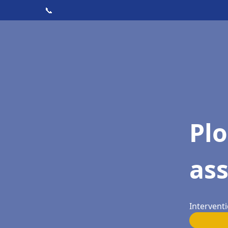
📞
Pl
as
Intervent