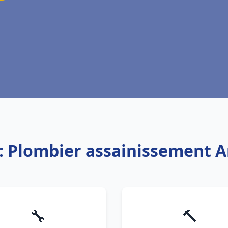
e: Plombier assainissement 
🔧
🔨