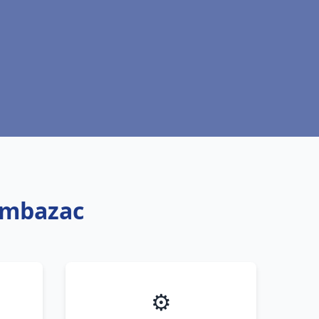
Ambazac
⚙️