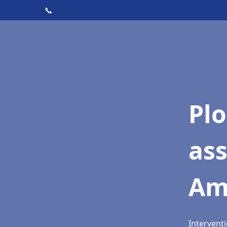
📞
Pl
as
Am
Intervent