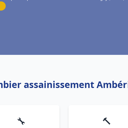
ombier assainissement Ambér
🔧
🔨