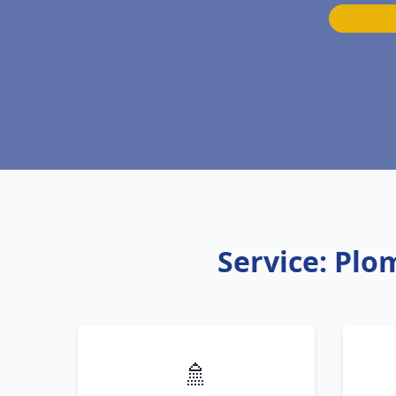
Service: Pl
🚿