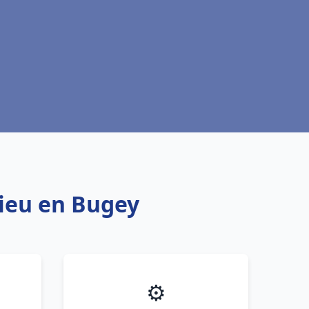
ieu en Bugey
⚙️