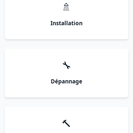
🚿
Installation
🔧
Dépannage
🔨