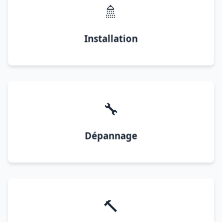
🚿
Installation
🔧
Dépannage
🔨