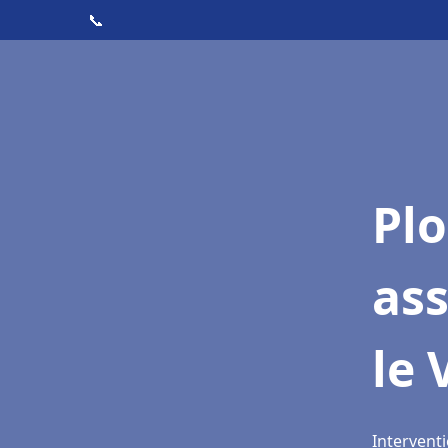
📞
Pl
as
le 
Interventi