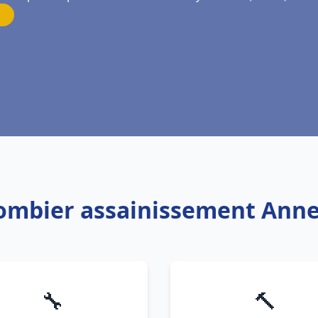
lombier assainissement Anne
🔧
🔨