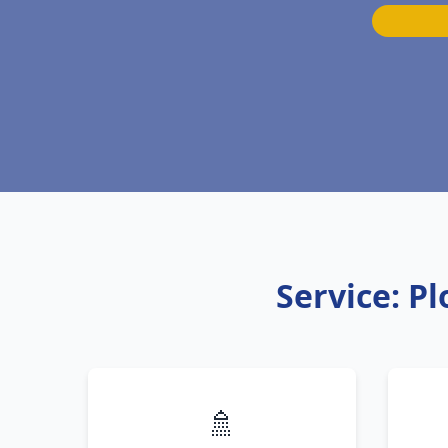
Service: P
🚿