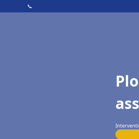
📞
Pl
as
Intervent