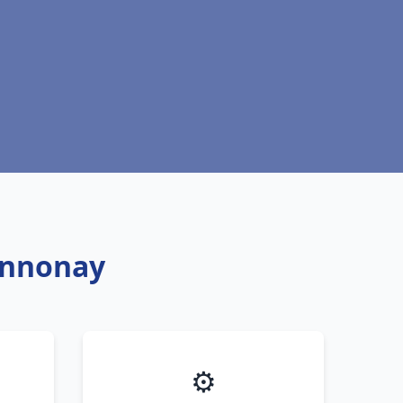
Annonay
⚙️