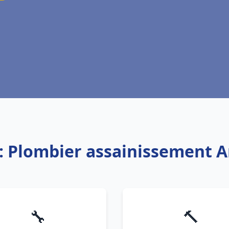
e: Plombier assainissement 
🔧
🔨