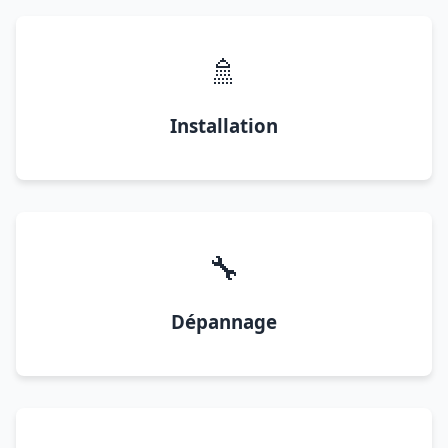
🚿
Installation
🔧
Dépannage