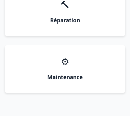
🔨
Réparation
⚙️
Maintenance