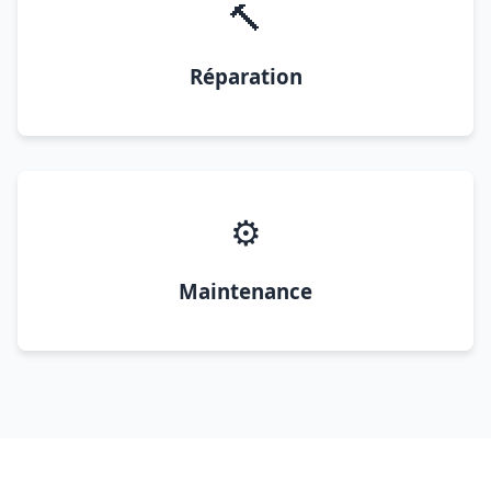
🔨
Réparation
⚙️
Maintenance