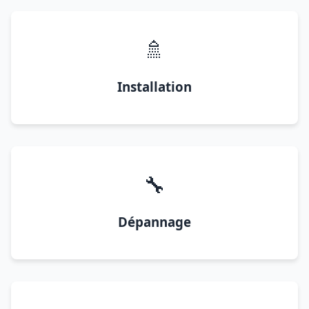
🚿
Installation
🔧
Dépannage