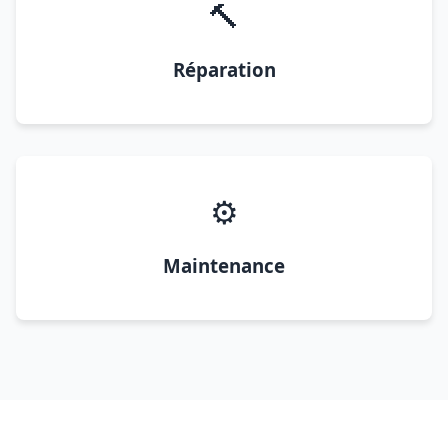
🔨
Réparation
⚙️
Maintenance