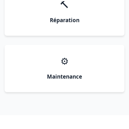
🔨
Réparation
⚙️
Maintenance