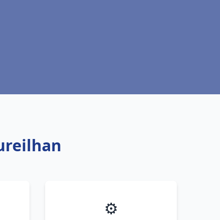
ureilhan
⚙️