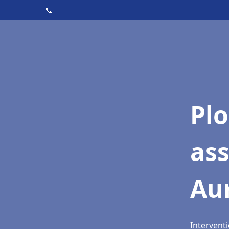
📞
Pl
as
Au
Interventi