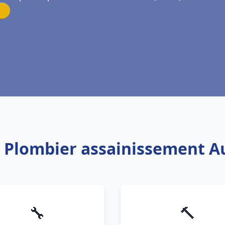
: Plombier assainissement A
🔧
🔨