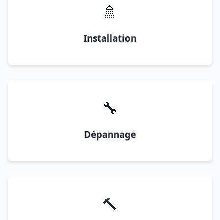
🚿
Installation
🔧
Dépannage
🔨