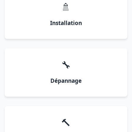
🚿
Installation
🔧
Dépannage
🔨