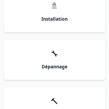
🚿
Installation
🔧
Dépannage
🔨