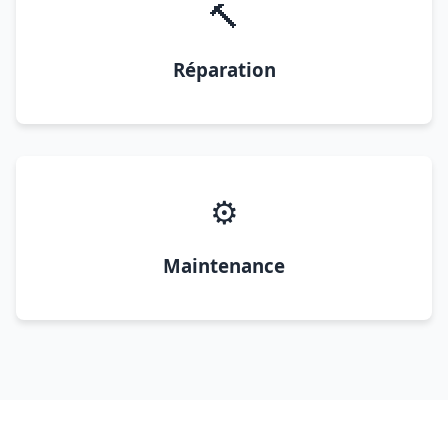
🔨
Réparation
⚙️
Maintenance