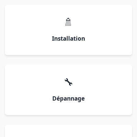
🚿
Installation
🔧
Dépannage