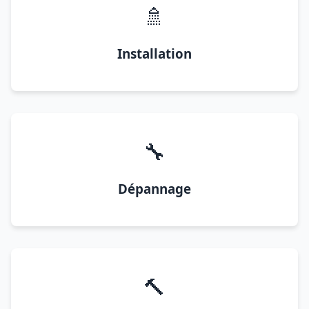
🚿
Installation
🔧
Dépannage
🔨