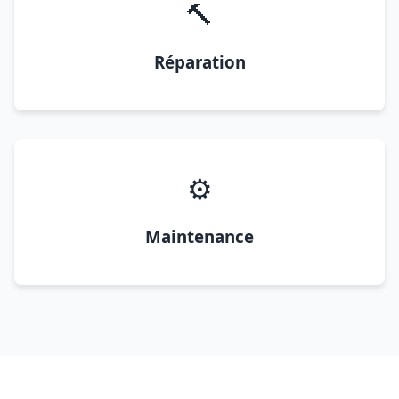
🔨
Réparation
⚙️
Maintenance