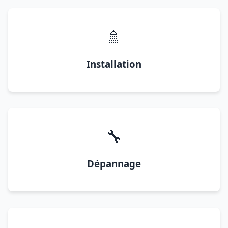
🚿
Installation
🔧
Dépannage