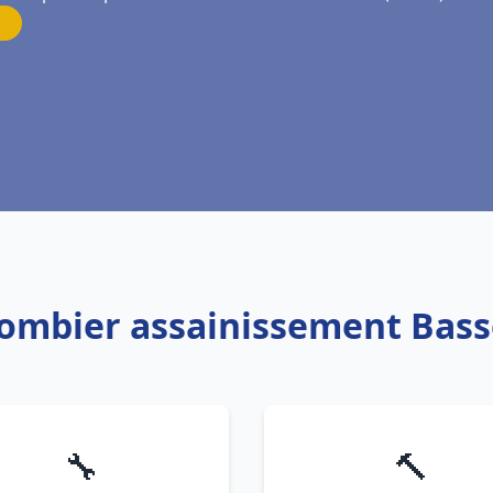
lombier assainissement Bas
🔧
🔨