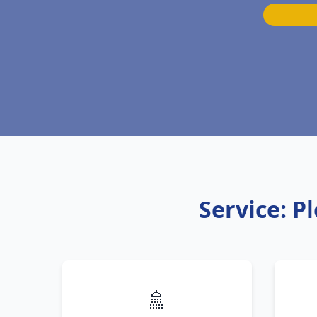
Service: P
🚿