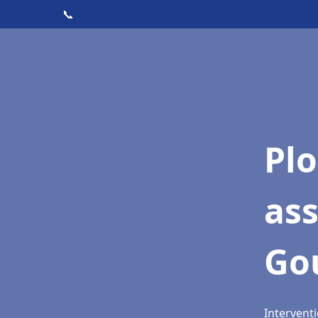
📞
Pl
as
Go
Intervent