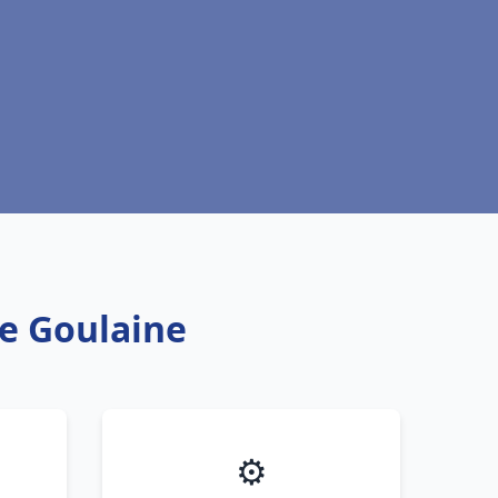
se Goulaine
⚙️