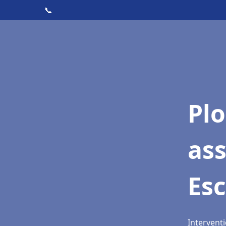
📞
Pl
as
Es
Interventi