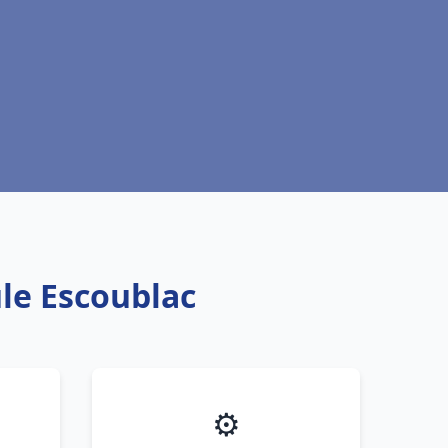
le Escoublac
⚙️