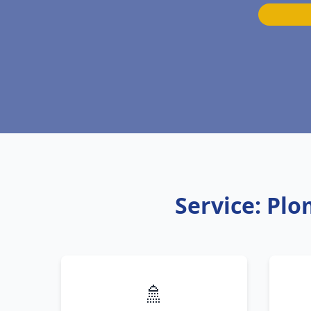
Service: Pl
🚿