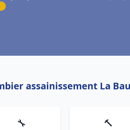
ombier assainissement La Bau
🔧
🔨