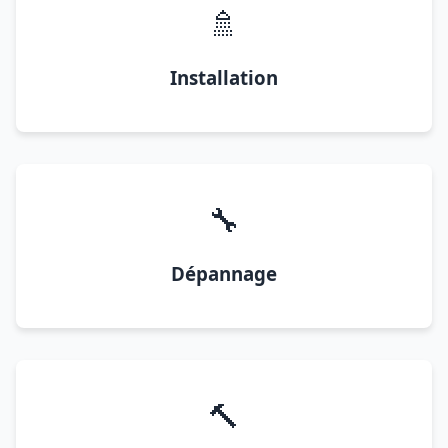
🚿
Installation
🔧
Dépannage
🔨