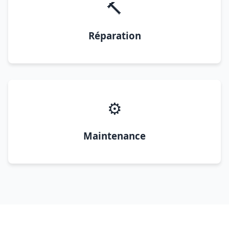
🔨
Réparation
⚙️
Maintenance