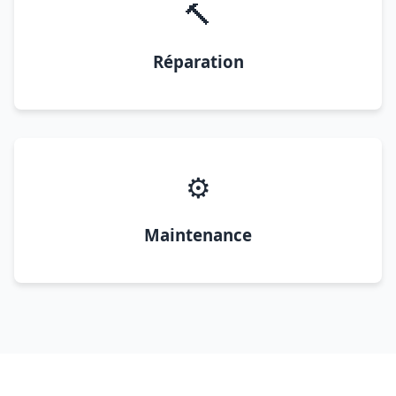
🔨
Réparation
⚙️
Maintenance