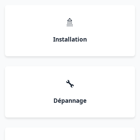
🚿
Installation
🔧
Dépannage