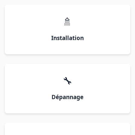
🚿
Installation
🔧
Dépannage