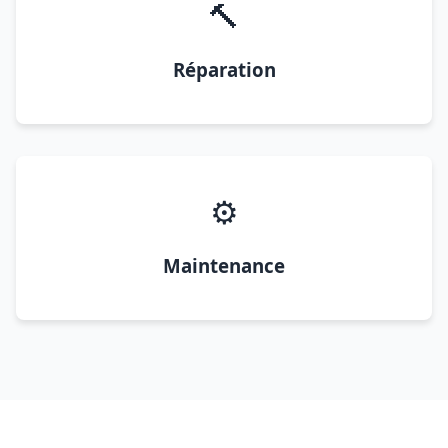
🔨
Réparation
⚙️
Maintenance