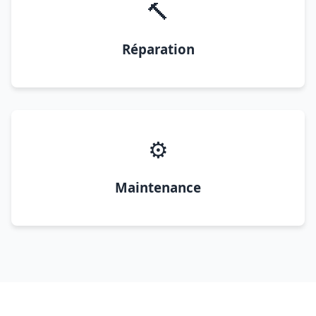
🔨
Réparation
⚙️
Maintenance