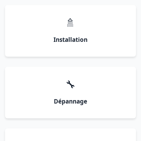
🚿
Installation
🔧
Dépannage