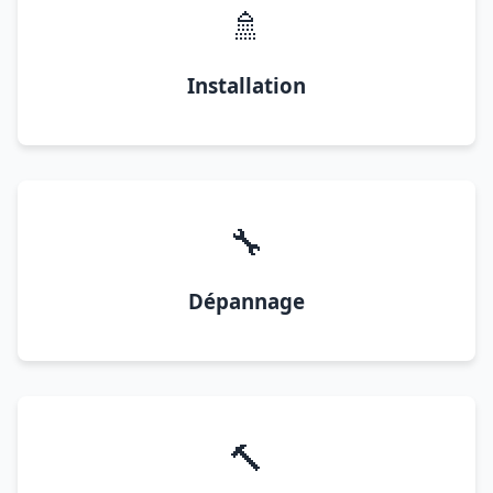
🚿
Installation
🔧
Dépannage
🔨