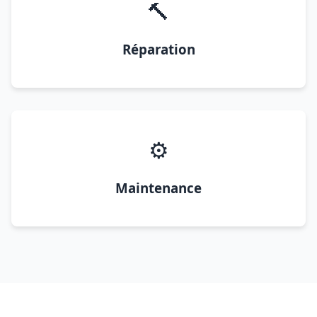
🔨
Réparation
⚙️
Maintenance