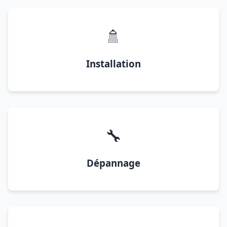
🚿
Installation
🔧
Dépannage