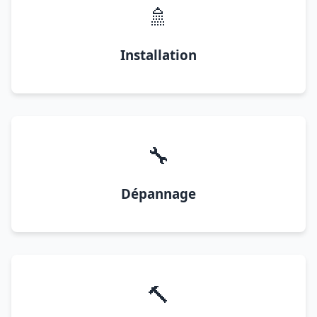
🚿
Installation
🔧
Dépannage
🔨