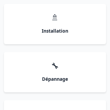
🚿
Installation
🔧
Dépannage