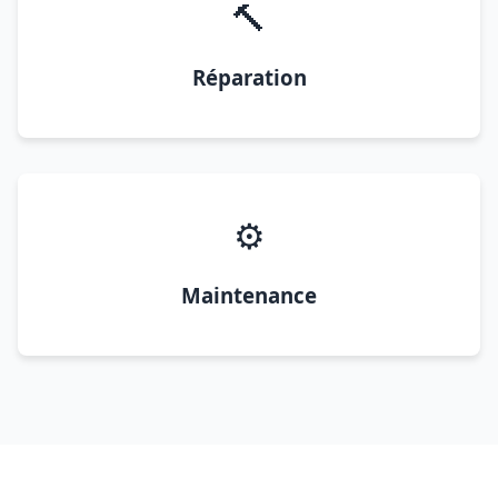
🔨
Réparation
⚙️
Maintenance