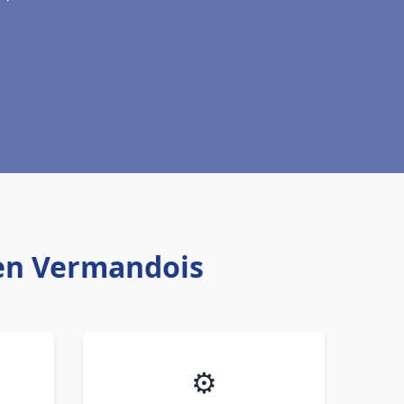
 en Vermandois
⚙️