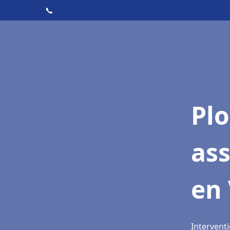
📞
Pl
as
en
Intervent