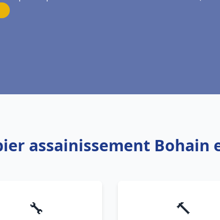
bier assainissement Bohain
🔧
🔨