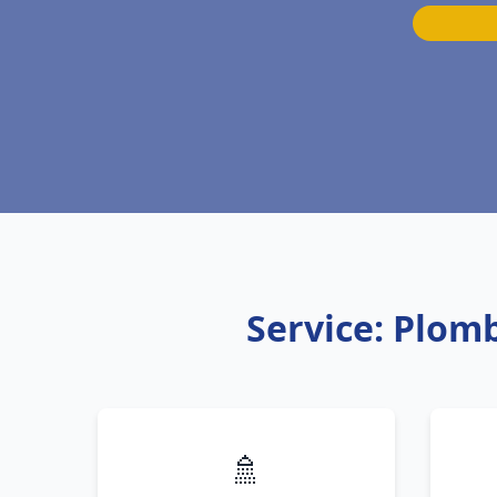
Service: Plom
🚿