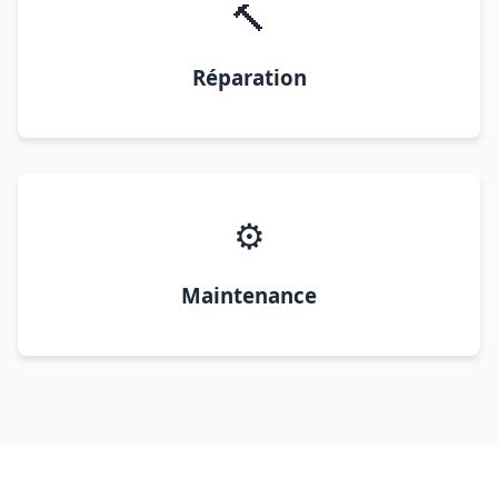
🔨
Réparation
⚙️
Maintenance