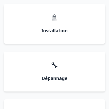
🚿
Installation
🔧
Dépannage