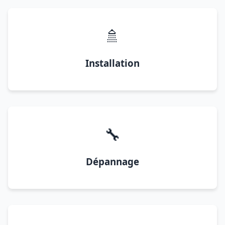
🚿
Installation
🔧
Dépannage