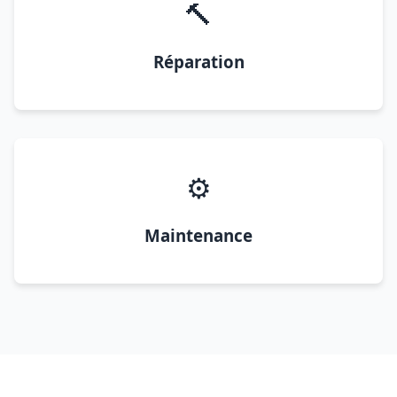
🔨
Réparation
⚙️
Maintenance