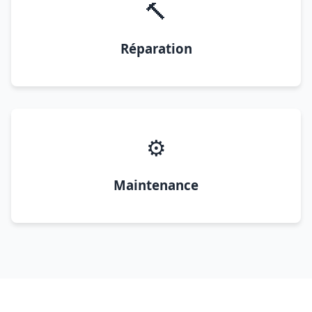
🔨
Réparation
⚙️
Maintenance