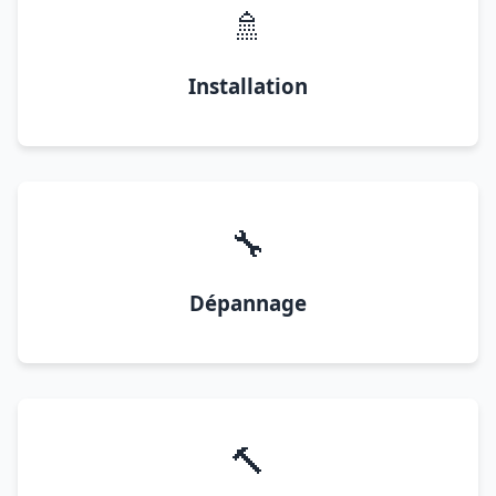
🚿
Installation
🔧
Dépannage
🔨