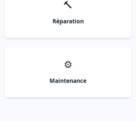
🔨
Réparation
⚙️
Maintenance