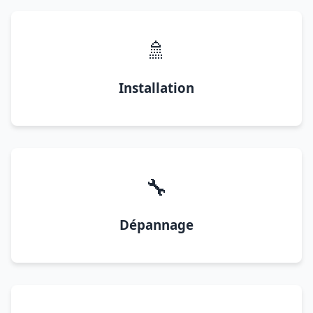
🚿
Installation
🔧
Dépannage