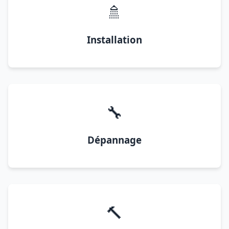
🚿
Installation
🔧
Dépannage
🔨