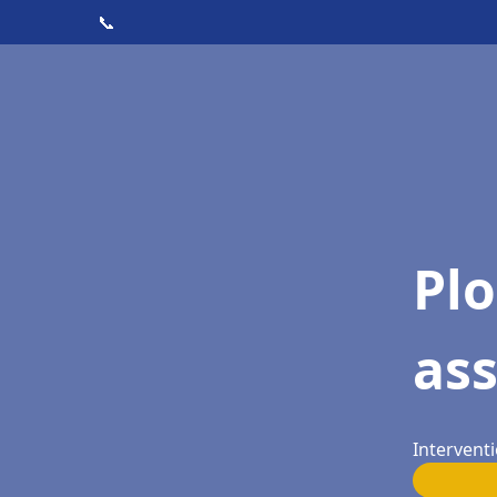
📞
Pl
as
Interventi