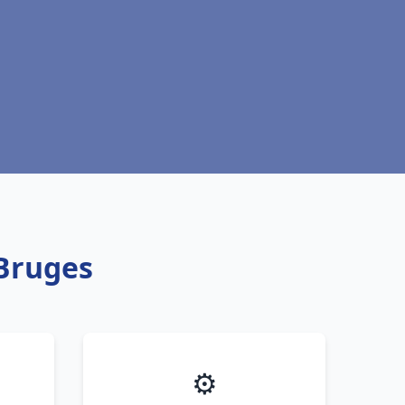
 Bruges
⚙️