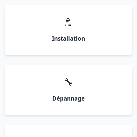
🚿
Installation
🔧
Dépannage