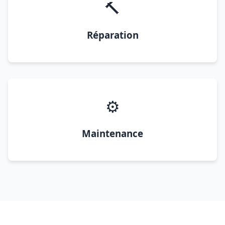
🔨
Réparation
⚙️
Maintenance