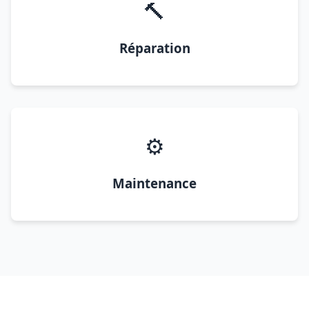
🔨
Réparation
⚙️
Maintenance