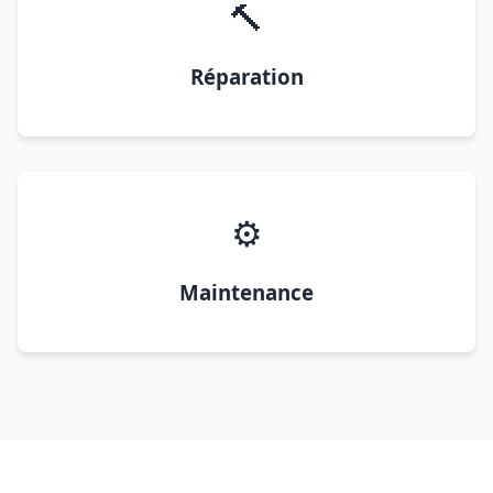
🔨
Réparation
⚙️
Maintenance